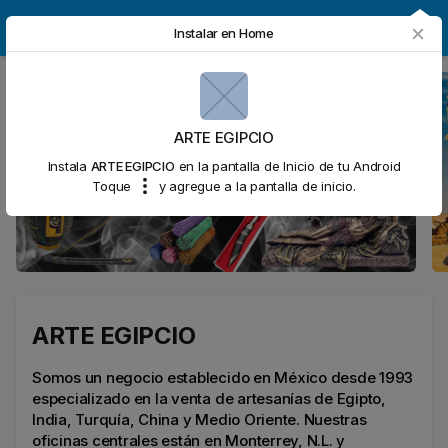
ARTE EGIPCIO
Instalar en Home
ARTE EGIPCIO
Instala
ARTE EGIPCIO
en la pantalla de Inicio de tu Android
Toque
y agregue a la pantalla de inicio.
ARTE EGIPCIO
Somos un negocio establecido en México desde 1993
especializado en la venta de artesanías de Egipto,
India, Turquía, China y Medio Oriente. Nuestras
oficinas centrales están en Monterrey, N.L. y