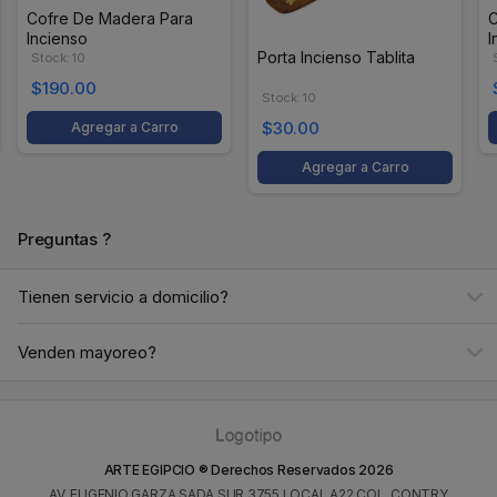
Cofre De Madera Para
C
Incienso
I
Porta Incienso Tablita
Stock: 10
$190.00
Stock: 10
$30.00
Agregar a Carro
Agregar a Carro
Preguntas ?
Tienen servicio a domicilio?
Venden mayoreo?
ARTE EGIPCIO ® Derechos Reservados
2026
AV. EUGENIO GARZA SADA SUR 3755 LOCAL A22 COL. CONTRY