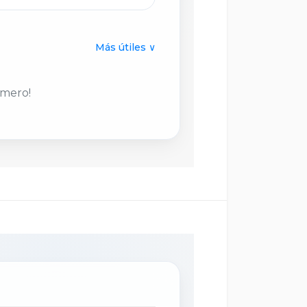
Más útiles ∨
×
imero!