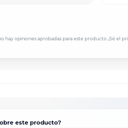
scribir tu opinión
o hay opiniones aprobadas para este producto. ¡Sé el pr
ALIFICACIÓN *
★
★
★
★
★
U NOMBRE O APODO *
ÍTULO DE TU OPINIÓN *
U OPINIÓN DETALLADA *
obre este producto?