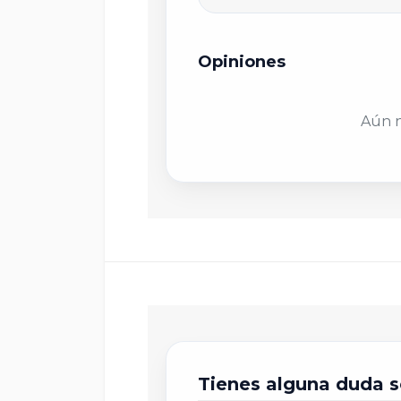
Opiniones
E
Aún n
C
T
T
T
Tienes alguna duda s