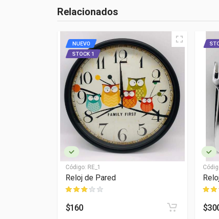
Relacionados
NUEVO
ST
STOCK 1
Código:
RE_1
Códig
Reloj de Pared
Relo
$160
$30