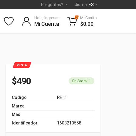
Preguntas?
Idioma:
ES
Hola, Ingresar
Mi Carrito
0
Mi Cuenta
$0.00
VENTA
$490
En Stock 1
Código
RE_1
Marca
Más
Identificador
1603210558