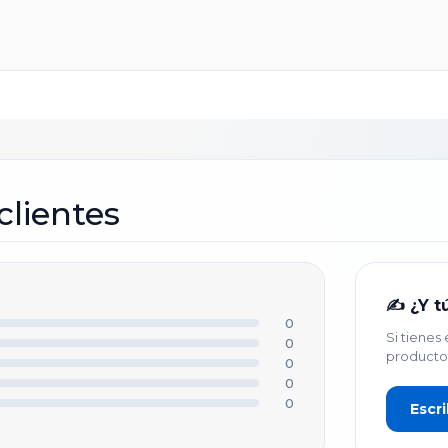
clientes
✍️ ¿Y t
0
Si tienes
0
producto
0
0
0
Escri