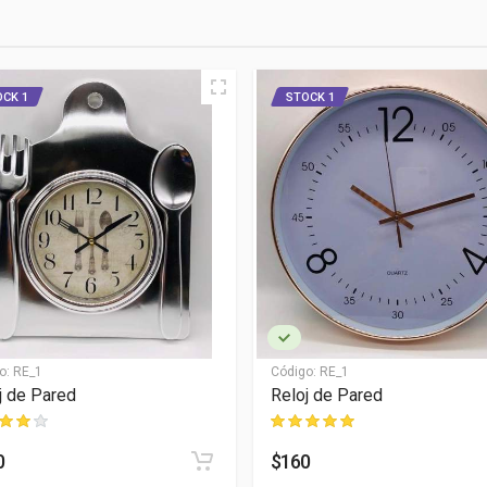
OCK 1
STOCK 1
o:
RE_1
Código:
RE_1
j de Pared
Reloj de Pared
0
$160