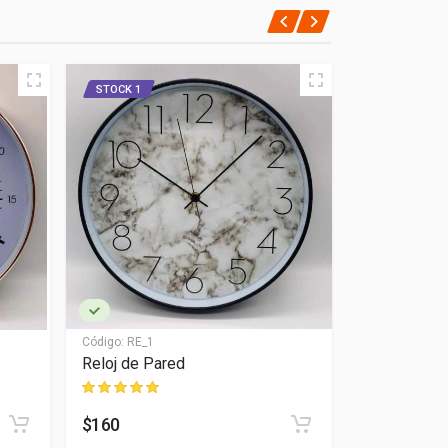
STOCK 1
NUEVO
STOCK 1
Código:
RE_1
Código:
RE_1
Reloj de Pared
Reloj de Pa
$160
$150