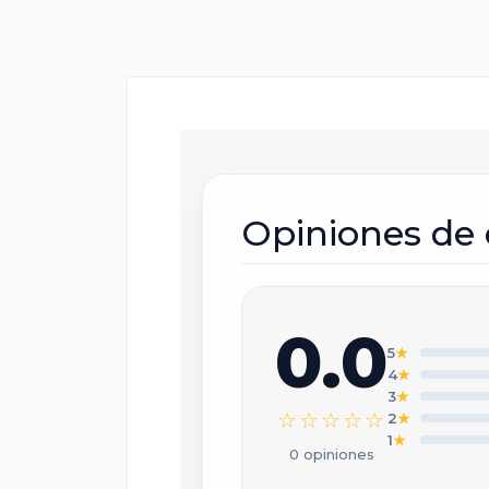
Opiniones de 
0.0
5
★
4
★
3
★
☆☆☆☆☆
2
★
1
★
0 opiniones