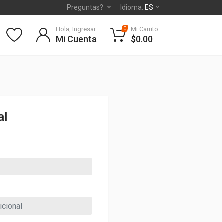
Preguntas?
Idioma:
ES
Hola, Ingresar
Mi Carrito
0
Mi Cuenta
$0.00
al