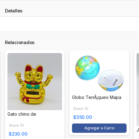
Detalles
Relacionados
Globo TerrÃ¡queo Mapa
Stock: 10
Gato chino de
$350.00
Stock: 10
Agregar a Carro
J
$230.00